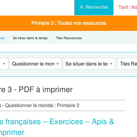
Tarif /
In
Rechercher
Primaire 3 : Toutes nos ressources
nde
Current:
Se situer dans le temps
Current:
Ttes Ressources
ire 3 - PDF à imprimer
s - Questionner le monde : Primaire 3
s françaises – Exercices – Apis &
mprimer