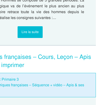
es Hommes se compose de 5 grandes périodes. La
ogique va de l’événement le plus ancien au plus
toire retrace toute la vie des hommes depuis le
alise les consignes suivantes :…
Lire la suite
s françaises – Cours, Leçon – Apis
 imprimer
: Primaire 3
riques françaises – Séquence + vidéo – Apis & ses