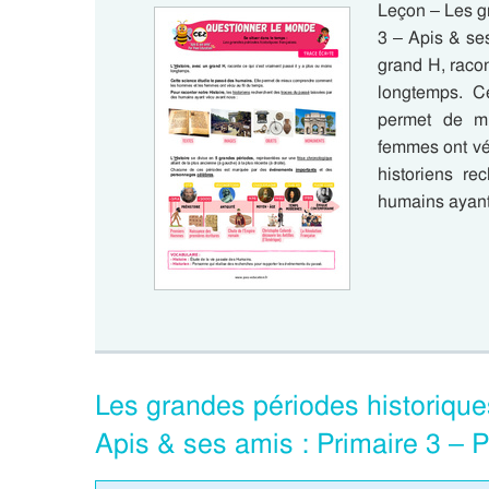
Leçon – Les g
3 – Apis & se
grand H, racon
longtemps. C
permet de m
femmes ont véc
historiens re
humains ayan
Les grandes périodes historiqu
Apis & ses amis : Primaire 3 – 