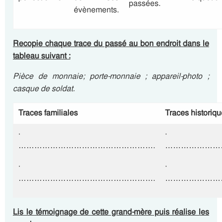
passées.
évènements.
Recopie chaque trace du passé au bon endroit dans le
tableau suivant :
Pièce de monnaie; porte-monnaie ; appareil-photo ;
casque de soldat.
Traces familiales
Traces historiq
·
·
…………………………………………….
…………………
·
…………………………………………….
…………………
Lis le témoignage de cette grand-mère puis réalise les