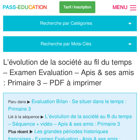
PASS
-EDU
CA
TION
MENU
Tarif / Inscription
Recherche par Catégories
Recherche par Mots-Clés
L’évolution de la société au fil du temps
– Examen Evaluation – Apis & ses amis
: Primaire 3 – PDF à imprimer
Evaluation Bilan - Se situer dans le temps :
Paru dans ▶
Primaire 3
L’évolution de la société au fil du temps
Lié à la séquence ▶
– Séquence + vidéo – Apis & ses amis : Primaire 3
Les grandes périodes historiques
Plus récent ▶
françaises - Examen Evaluation - Apis & ses amis :