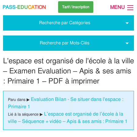
PASS
-EDU
CA
TION
MENU
Tarif / Inscription
Recherche par Catégories
Recherche par Mots-Clés
L’espace est organisé de l’école à la ville
– Examen Evaluation – Apis & ses amis
: Primaire 1 – PDF à imprimer
Evaluation Bilan - Se situer dans l'espace :
Paru dans ▶
Primaire 1
L’espace est organisé de l’école à la
Lié à la séquence ▶
ville – Séquence + vidéo – Apis & ses amis : Primaire 1