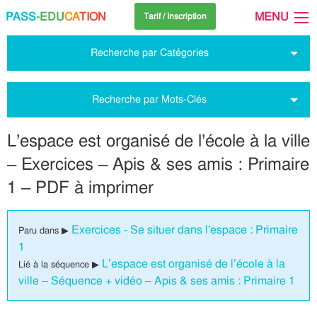
PASS
-EDU
CA
TION
MENU
Tarif / Inscription
Recherche par Catégories
Recherche par Mots-Clés
L’espace est organisé de l’école à la ville
– Exercices – Apis & ses amis : Primaire
1 – PDF à imprimer
Exercices - Se situer dans l'espace : Primaire
Paru dans ▶
1
L’espace est organisé de l’école à la
Lié à la séquence ▶
ville – Séquence + vidéo – Apis & ses amis : Primaire 1