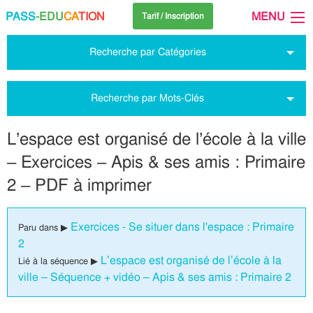
PASS
-EDU
CA
TION
MENU
Tarif / Inscription
Recherche par Catégories
Recherche par Mots-Clés
L’espace est organisé de l’école à la ville
– Exercices – Apis & ses amis : Primaire
2 – PDF à imprimer
Exercices - Se situer dans l'espace : Primaire
Paru dans ▶
2
L’espace est organisé de l’école à la
Lié à la séquence ▶
ville – Séquence + vidéo – Apis & ses amis : Primaire 2