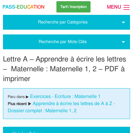
PASS
-EDU
CA
TION
MENU
Tarif / Inscription
Recherche par Catégories
Recherche par Mots-Clés
Lettre A – Apprendre à écrire les lettres
– Maternelle : Maternelle 1, 2 – PDF à
imprimer
Exercices - Ecriture : Maternelle 1
Paru dans ▶
Apprendre à écrire les lettres de A à Z -
Plus récent ▶
Dossier complet : Maternelle 1, 2