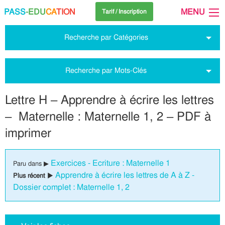
PASS
-EDU
CA
TION
MENU
Tarif / Inscription
Recherche par Catégories
Recherche par Mots-Clés
Lettre H – Apprendre à écrire les lettres
– Maternelle : Maternelle 1, 2 – PDF à
imprimer
Exercices - Ecriture : Maternelle 1
Paru dans ▶
Apprendre à écrire les lettres de A à Z -
Plus récent ▶
Dossier complet : Maternelle 1, 2