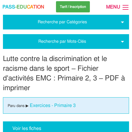
PASS
-EDU
CA
TION
MENU
Tarif / Inscription
Recherche par Catégories
Recherche par Mots-Clés
Lutte contre la discrimination et le
racisme dans le sport – Fichier
d’activités EMC : Primaire 2, 3 – PDF à
imprimer
Exercices - Primaire 3
Paru dans ▶
Voir les fiches