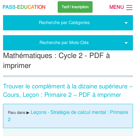
PASS
-EDU
CA
TION
MENU
Tarif / Inscription
Recherche par Catégories
Recherche par Mots-Clés
Mathématiques : Cycle 2 - PDF à
imprimer
Trouver le complément à la dizaine supérieure –
Cours, Leçon : Primaire 2 – PDF à imprimer
Leçons - Stratégie de calcul mental : Primaire
Paru dans ▶
2