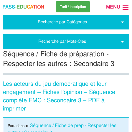
PASS
-EDU
CA
TION
MENU
Tarif / Inscription
Recherche par Catégories
Recherche par Mots-Clés
Séquence / Fiche de préparation -
Respecter les autres : Secondaire 3
Les acteurs du jeu démocratique et leur
engagement – Fiches l’opinion – Séquence
complète EMC : Secondaire 3 – PDF à
imprimer
Séquence / Fiche de prep - Respecter les
Paru dans ▶