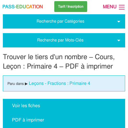
PASS
-EDU
CA
TION
MENU
Tarif / Inscription
Recherche par Catégories
Recherche par Mots-Clés
Trouver le tiers d’un nombre – Cours,
Leçon : Primaire 4 – PDF à imprimer
Leçons - Fractions : Primaire 4
Paru dans ▶
Voir les fiches
PDF à imprimer