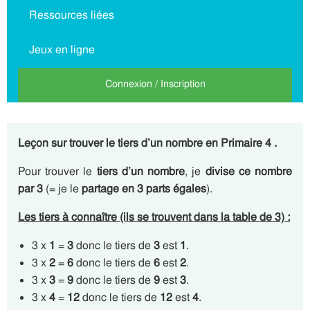
Ressources liées
Jeux en ligne
Connexion / Inscription
Leçon sur trouver le tiers d’un nombre en Primaire 4 .
Pour trouver le
tiers d’un nombre
, je
divise ce nombre
par 3
(= je le
partage en 3 parts égales
).
Les tiers à connaître (ils se trouvent dans la table de 3) :
3 x
1
=
3
donc le tiers de
3
est
1
.
3 x
2
=
6
donc le tiers de
6
est
2
.
3 x
3
=
9
donc le tiers de
9
est
3
.
3 x
4
=
12
donc le tiers de
12
est
4
.