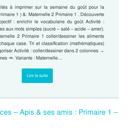
ivités à imprimer sur la semaine du goût pour la
rimaire 1 ) &: Maternelle 2 Primaire 1 . Découverte
ectif : enrichir le vocabulaire du goût Activité :
ges aux mots simples (sucré – salé – acide – amer).
ternelle 2 Primaire 1 coller/dessiner les aliments
haque case. Tri et classification (mathématiques)
égoriser Activité : coller/dessiner dans 2 colonnes →
gumes 🥕. Variante : Maternelle…
Lire la suite
es – Apis & ses amis : Primaire 1 –