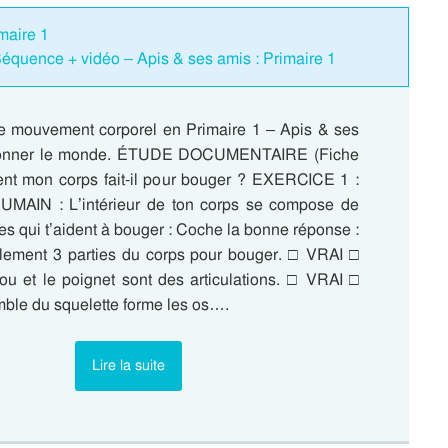
maire 1
équence + vidéo – Apis & ses amis : Primaire 1
e mouvement corporel en Primaire 1 – Apis & ses
tionner le monde. ÉTUDE DOCUMENTAIRE (Fiche
t mon corps fait-il pour bouger ? EXERCICE 1 :
AIN : L’intérieur de ton corps se compose de
ies qui t’aident à bouger : Coche la bonne réponse :
ulement 3 parties du corps pour bouger. □ VRAI □
 et le poignet sont des articulations. □ VRAI □
le du squelette forme les os….
Lire la suite