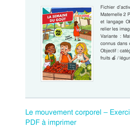
Fichier d’act
Maternelle 2 P
et langage Obj
relier les ima
Variante : Ma
connus dans c
Objectif : cat
fruits 🍎 / lé
Le mouvement corporel – Exercic
PDF à imprimer