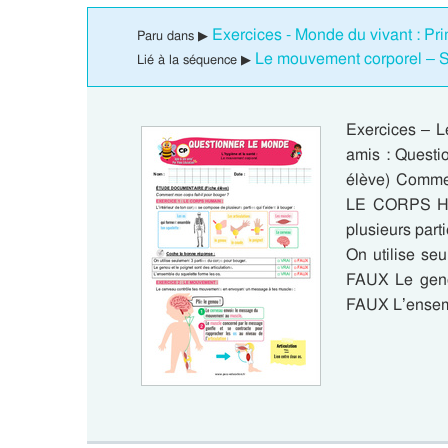
Exercices - Monde du vivant : Pri
Paru dans ▶
Le mouvement corporel – S
Lié à la séquence ▶
Exercices – L
amis : Ques
élève) Commen
LE CORPS HUM
plusieurs part
On utilise se
FAUX Le genou
FAUX L’ensemb