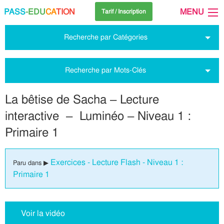
PASS
-EDU
CA
TION
MENU
Tarif / Inscription
Recherche par Catégories
Recherche par Mots-Clés
La bêtise de Sacha – Lecture
interactive – Luminéo – Niveau 1 :
Primaire 1
Exercices - Lecture Flash - Niveau 1 :
Paru dans ▶
Primaire 1
Voir la vidéo