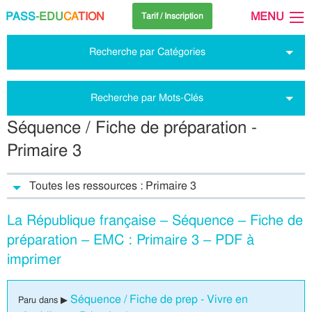
PASS
-EDU
CA
TION
MENU
Tarif / Inscription
Recherche par Catégories
Recherche par Mots-Clés
Séquence / Fiche de préparation -
Primaire 3
Toutes les ressources : Primaire 3
La République française – Séquence – Fiche de
préparation – EMC : Primaire 3 – PDF à
imprimer
Séquence / Fiche de prep - Vivre en
Paru dans ▶