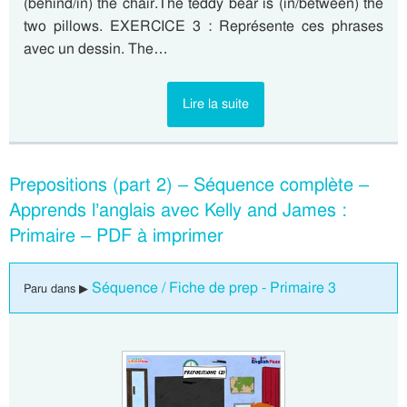
(behind/in) the chair.The teddy bear is (in/between) the
two pillows. EXERCICE 3 : Représente ces phrases
avec un dessin. The…
Lire la suite
Prepositions (part 2) – Séquence complète –
Apprends l’anglais avec Kelly and James :
Primaire – PDF à imprimer
Séquence / Fiche de prep - Primaire 3
Paru dans ▶