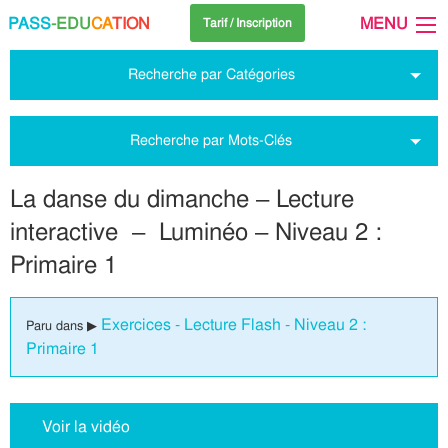
PASS
-EDU
CA
TION
MENU
Tarif / Inscription
Recherche par Catégories
Recherche par Mots-Clés
La danse du dimanche – Lecture
interactive – Luminéo – Niveau 2 :
Primaire 1
Exercices - Lecture Flash - Niveau 2 :
Paru dans ▶
Primaire 1
Voir la vidéo