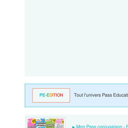
Tout l'univers Pass Educat
PE
-E
DI
TION
Mon Pass conjugaison - F