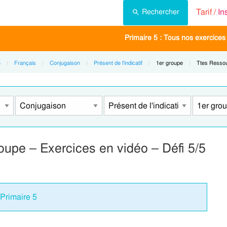
Tarif /
In
Rechercher
Primaire 5 : Tous nos exercices
5
Français
Conjugaison
Présent de l'indicatif
Current:
1er groupe
Current:
Ttes Resso
oupe – Exercices en vidéo – Défi 5/5
 Primaire 5