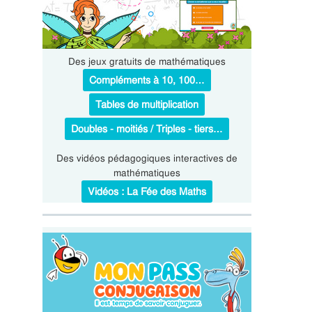
Des jeux gratuits de mathématiques
Compléments à 10, 100…
Tables de multiplication
Doubles - moitiés / Triples - tiers…
Des vidéos pédagogiques interactives de
mathématiques
Vidéos : La Fée des Maths