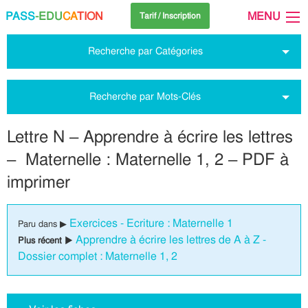
PASS
-EDU
CA
TION
MENU
Tarif / Inscription
Recherche par Catégories
Recherche par Mots-Clés
Lettre N – Apprendre à écrire les lettres
– Maternelle : Maternelle 1, 2 – PDF à
imprimer
Exercices - Ecriture : Maternelle 1
Paru dans ▶
Apprendre à écrire les lettres de A à Z -
Plus récent ▶
Dossier complet : Maternelle 1, 2