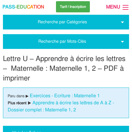
PASS
-EDU
CA
TION
MENU
Tarif / Inscription
Recherche par Catégories
Recherche par Mots-Clés
Lettre U – Apprendre à écrire les lettres
– Maternelle : Maternelle 1, 2 – PDF à
imprimer
Exercices - Ecriture : Maternelle 1
Paru dans ▶
Apprendre à écrire les lettres de A à Z -
Plus récent ▶
Dossier complet : Maternelle 1, 2