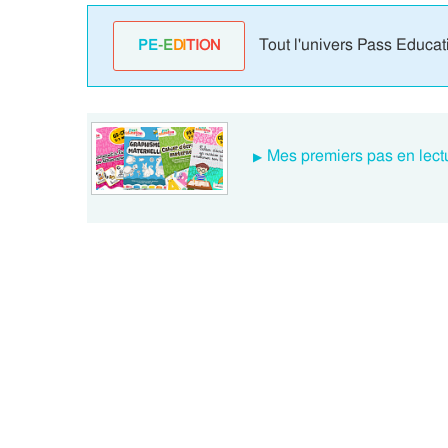
Tout l'univers Pass Educat
PE
-E
DI
TION
Mes premiers pas en lectu