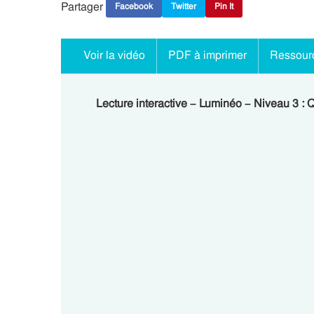
Partager
Facebook
Twitter
Pin It
Voir la vidéo
PDF à imprimer
Ressourc
Lecture interactive – Luminéo – Niveau 3 : Q