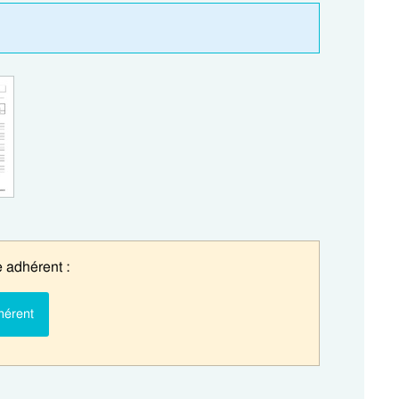
 adhérent :
hérent