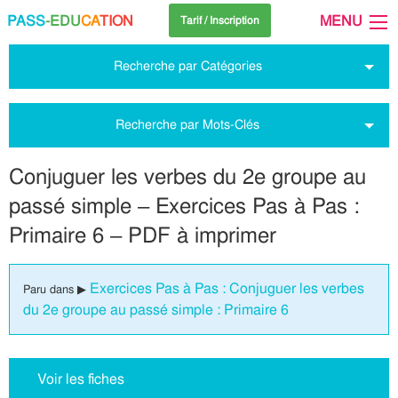
PASS
-EDU
CA
TION
MENU
Tarif / Inscription
Recherche par Catégories
Recherche par Mots-Clés
Conjuguer les verbes du 2e groupe au
passé simple – Exercices Pas à Pas :
Primaire 6 – PDF à imprimer
Exercices Pas à Pas : Conjuguer les verbes
Paru dans ▶
du 2e groupe au passé simple : Primaire 6
Voir les fiches