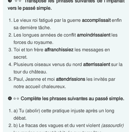
❸
⭐⭐
Transpose les phrases suivantes de l’imparfait
vers le passé simple.
Le vieux roi fatigué par la guerre
accomplissait
enfin
sa dernière tâche.
Les longues années de conflit
amoindrissaient
les
forces du royaume.
Toi et ton frère
affranchissiez
les messages en
secret.
Plusieurs oiseaux venus du nord
atterrissaient
sur la
tour du château.
Paul, Jeanne et moi
attendrissions
les invités par
notre accueil chaleureux.
❹
⭐⭐
Complète les phrases suivantes au passé simple.
a) Tu (abolir) cette pratique injuste après un long
débat.
b) Le fracas des vagues et du vent violent
(assourdir)