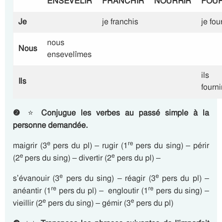
ENSEVELIR
FRANCHIR
NOURRIR
FOU
Je
je franchis
je fou
nous
Nous
ensevelîmes
ils
Ils
fourni
❷
⭐
Conjugue les verbes au passé simple à la
personne demandée.
e
re
maigrir (3
pers du pl) – rugir (1
pers du sing) – périr
e
e
(2
pers du sing) – divertir (2
pers du pl) –
e
e
s’évanouir (3
pers du sing) – réagir (3
pers du pl) –
re
re
anéantir (1
pers du pl) – engloutir (1
pers du sing) –
e
e
vieillir (2
pers du sing) – gémir (3
pers du pl)