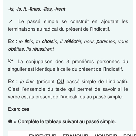
-is, -is, it, -îmes, -îtes, -irent
📌 Le passé simple se construit en ajoutant les
terminaisons au radical du présent de l’indicatif.
Ex :
je
fin
is, tu
chois
is, il
réfléch
it, nous
pun
îmes, vous
obé
îtes, ils
réuss
irent
💡 La conjugaison des 3 premières personnes du
singulier est identique à celle du présent de l’indicatif.
Ex :
je finis
(présent
OU
passé simple de l’indicatif).
C’est l’ensemble du texte qui permet de savoir si le
verbe est au présent de l’indicatif ou au passé simple.
Exercices
❶
⭐
Complète le tableau suivant au passé simple.