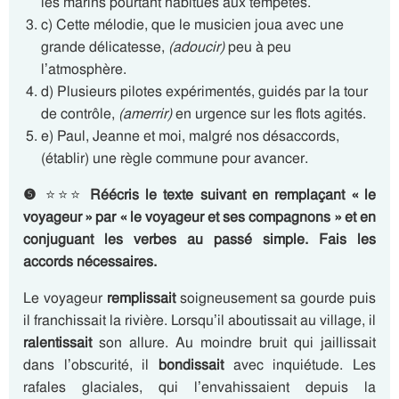
les marins pourtant habitués aux tempêtes.
c) Cette mélodie, que le musicien joua avec une
grande délicatesse,
(adoucir)
peu à peu
l’atmosphère.
d) Plusieurs pilotes expérimentés, guidés par la tour
de contrôle,
(amerrir)
en urgence sur les flots agités.
e) Paul, Jeanne et moi, malgré nos désaccords,
(établir) une règle commune pour avancer.
❺
⭐⭐⭐
Réécris le texte suivant en remplaçant « le
voyageur » par « le voyageur et ses compagnons » et en
conjuguant les verbes au passé simple. Fais les
accords nécessaires.
Le voyageur
remplissait
soigneusement sa gourde puis
il franchissait la rivière. Lorsqu’il aboutissait au village, il
ralentissait
son allure. Au moindre bruit qui jaillissait
dans l’obscurité, il
bondissait
avec inquiétude. Les
rafales glaciales, qui l’envahissaient depuis la