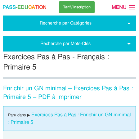
PASS
-EDU
CA
TION
MENU
Tarif / Inscription
Recherche par Catégories
Recherche par Mots-Clés
Exercices Pas à Pas - Français :
Primaire 5
Enrichir un GN minimal – Exercices Pas à Pas :
Primaire 5 – PDF à imprimer
Exercices Pas à Pas : Enrichir un GN minimal
Paru dans ▶
: Primaire 5