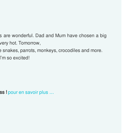
pes are wonderful. Dad and Mum have chosen a big
very hot. Tomorrow,
ee snakes, parrots, monkeys, crocodiles and more.
I’m so excited!
ss !
pour en savoir plus …