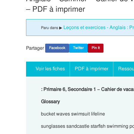
– PDF à imprimer
Leçons et exercices - Anglais : P
Paru dans ▶
Partager
Facebook
Twitter
Pin It
Voir les fiches
PDF à imprimer
Ressou
: Primaire 6, Secondaire 1 – Cahier de vaca
Glossary
bucket waves swimsuit lifeline
sunglasses sandcastle starfish swimming p