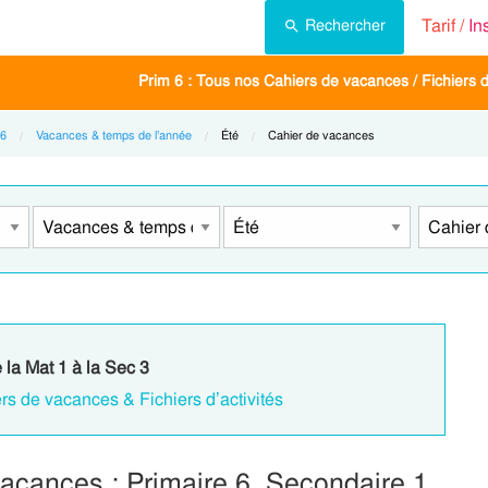
Tarif /
In
Rechercher
Prim 6 : Tous nos Cahiers de vacances / Fichiers d'
 6
Vacances & temps de l’année
Current:
Été
Current:
Cahier de vacances
 la Mat 1 à la Sec 3
rs de vacances & Fichiers d’activités
acances : Primaire 6, Secondaire 1