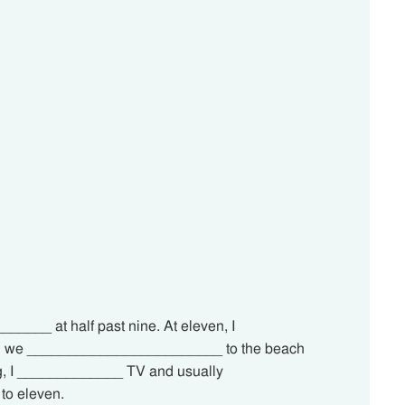
_____ at half past nine. At eleven, I
hen we ________________________ to the beach
, I _____________ TV and usually
to eleven.