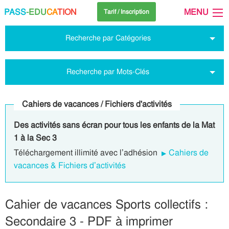
PASS
-EDU
CA
TION
MENU
Tarif / Inscription
Recherche par Catégories
Recherche par Mots-Clés
Cahiers de vacances / Fichiers d'activités
Des activités sans écran pour tous les enfants de la Mat
1 à la Sec 3
Téléchargement illimité avec l’adhésion
Cahiers de
vacances & Fichiers d’activités
Cahier de vacances Sports collectifs :
Secondaire 3 - PDF à imprimer