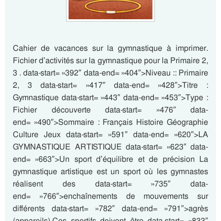
Cahier de vacances sur la gymnastique à imprimer.
Fichier d’activités sur la gymnastique pour la Primaire 2,
3 . data-start= »392″ data-end= »404″>Niveau :: Primaire
2, 3 data-start= »417″ data-end= »428″>Titre :
Gymnastique data-start= »443″ data-end= »453″>Type :
Fichier découverte data-start= »476″ data-
end= »490″>Sommaire : Français Histoire Géographie
Culture Jeux data-start= »591″ data-end= »620″>LA
GYMNASTIQUE ARTISTIQUE data-start= »623″ data-
end= »663″>Un sport d’équilibre et de précision La
gymnastique artistique est un sport où les gymnastes
réalisent des data-start= »735″ data-
end= »766″>enchaînements de mouvements sur
différents data-start= »782″ data-end= »791″>agrès
(appareils).Ces sportifs doivent être data-start= »833″