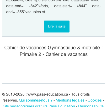
data-end= »842″>forts, data-start= »844″ data-
end= »855″>souples et…
Lire la suite
Cahier de vacances Gymnastique & motricité :
Primaire 2 - Cahier de vacances
© 2010-2026 : www.pass-education.ca - Tous droits
réservés.
Qui sommes-nous ?
-
Mentions légales
-
Cookies
-
Kits pédagogiques gratuits Pass Éducation
-
Responsabilité