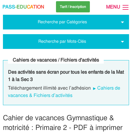
PASS
-EDU
CA
TION
MENU
Tarif / Inscription
Recherche par Catégories
Recherche par Mots-Clés
Cahiers de vacances / Fichiers d'activités
Des activités sans écran pour tous les enfants de la Mat
1 à la Sec 3
Téléchargement illimité avec l’adhésion
Cahiers de
vacances & Fichiers d’activités
Cahier de vacances Gymnastique &
motricité : Primaire 2 - PDF à imprimer