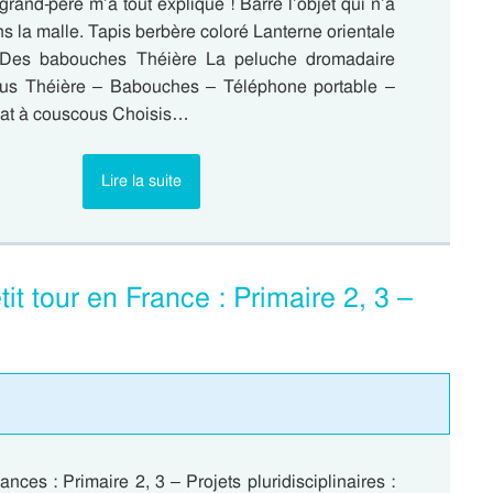
grand-père m’a tout expliqué ! Barre l’objet qui n’a
ans la malle. Tapis berbère coloré Lanterne orientale
Des babouches Théière La peluche dromadaire
ous Théière – Babouches – Téléphone portable –
at à couscous Choisis…
Lire la suite
t tour en France : Primaire 2, 3 –
nces : Primaire 2, 3 – Projets pluridisciplinaires :