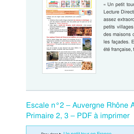
« Un petit to
Lecture Direc
assez extraord
petits villag
des maisons c
les façades. 
été française,
Escale n°2 – Auvergne Rhône Al
Primaire 2, 3 – PDF à imprimer
Un petit tour en France