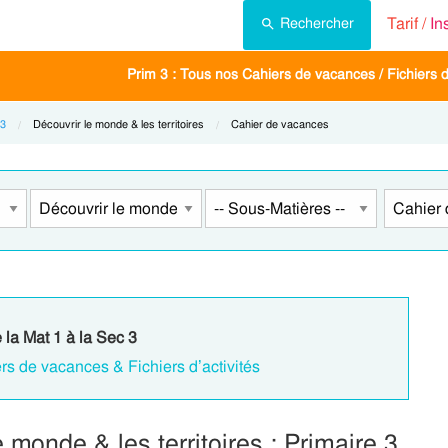
Tarif /
In
Rechercher
Prim 3 : Tous nos Cahiers de vacances / Fichiers d'
 3
Current:
Découvrir le monde & les territoires
Current:
Cahier de vacances
 la Mat 1 à la Sec 3
rs de vacances & Fichiers d’activités
monde & les territoires : Primaire 3