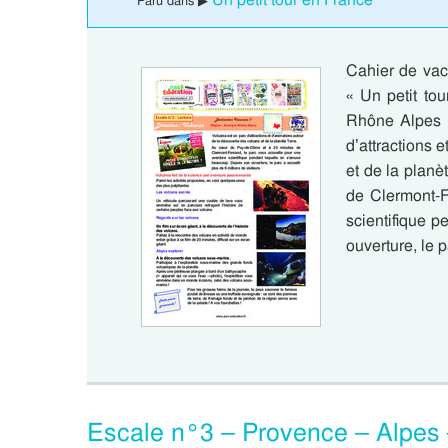
Paru dans ▶
Cahier de vaca
« Un petit to
Rhône Alpes L
d’attractions 
et de la plan
de Clermont-F
scientifique 
ouverture, le 
Escale n°3 – Provence – Alpes –