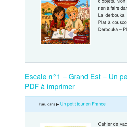
d’objets. Mon 
rien à faire d
La derbouka 
Plat à cousc
Derbouka – Pl
Escale n°1 – Grand Est – Un peti
PDF à imprimer
Un petit tour en France
Paru dans ▶
Cahier de vaca