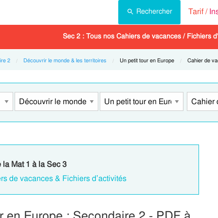
Tarif /
In
Rechercher
Sec 2 : Tous nos Cahiers de vacances / Fichiers d'
re 2
Découvrir le monde & les territoires
Current:
Un petit tour en Europe
Current:
Cahier de v
 la Mat 1 à la Sec 3
rs de vacances & Fichiers d’activités
r en Europe : Secondaire 2 - PDF à