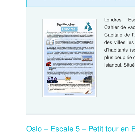
Londres – Esc
Cahier de vac
Capitale de l
des villes le
d’habitants (s
plus peuplée 
Istanbul. Situ
Oslo – Escale 5 – Petit tour en 