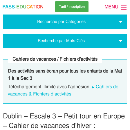
PASS
-EDU
CA
TION
MENU
Tarif / Inscription
Recherche par Catégories
Recherche par Mots-Clés
Cahiers de vacances / Fichiers d'activités
Des activités sans écran pour tous les enfants de la Mat
1 à la Sec 3
Téléchargement illimité avec l’adhésion
Cahiers de
vacances & Fichiers d’activités
Dublin – Escale 3 – Petit tour en Europe
– Cahier de vacances d’hiver :