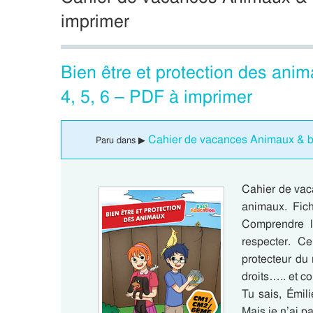
imprimer
Bien être et protection des ani
4, 5, 6 – PDF à imprimer
Cahier de vacances Animaux & bio
Paru dans ▶
Cahier de vaca
animaux. Fich
Comprendre l
respecter. Ce
protecteur du
droits….. et co
Tu sais, Émili
Mais je n’ai p