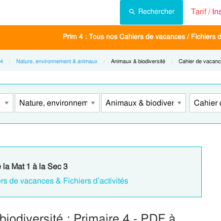
Tarif /
In
Rechercher
Prim 4 : Tous nos Cahiers de vacances / Fichiers d'
 4
Nature, environnement & animaux
Current:
Animaux & biodiversité
Current:
Cahier de vacan
 la Mat 1 à la Sec 3
rs de vacances & Fichiers d’activités
odiversité : Primaire 4 - PDF à