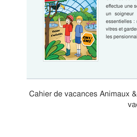
effectue une s
un soigneur 
essentielles :
vitres et gard
les pensionna
Cahier de vacances Animaux & b
va