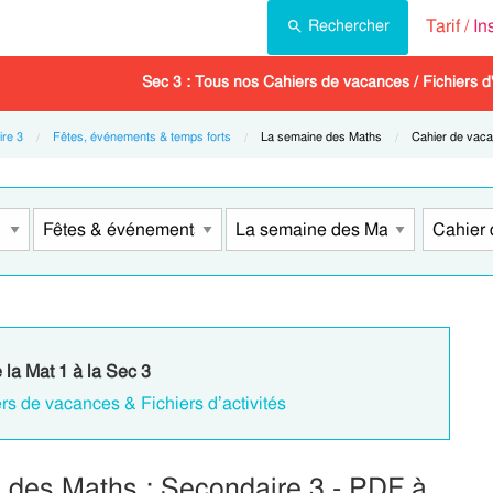
Tarif /
In
Rechercher
Sec 3 : Tous nos Cahiers de vacances / Fichiers d'
re 3
Fêtes, événements & temps forts
Current:
La semaine des Maths
Current:
Cahier de vac
 la Mat 1 à la Sec 3
rs de vacances & Fichiers d’activités
 des Maths : Secondaire 3 - PDF à