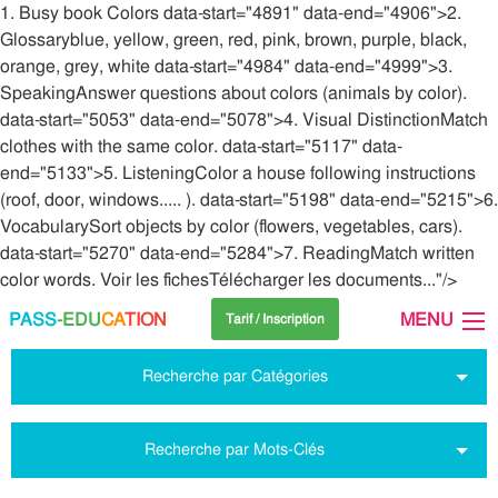
1. Busy book Colors data-start="4891" data-end="4906">2.
Glossaryblue, yellow, green, red, pink, brown, purple, black,
orange, grey, white data-start="4984" data-end="4999">3.
SpeakingAnswer questions about colors (animals by color).
data-start="5053" data-end="5078">4. Visual DistinctionMatch
clothes with the same color. data-start="5117" data-
end="5133">5. ListeningColor a house following instructions
(roof, door, windows..... ). data-start="5198" data-end="5215">6.
VocabularySort objects by color (flowers, vegetables, cars).
data-start="5270" data-end="5284">7. ReadingMatch written
color words. Voir les fichesTélécharger les documents..."/>
PASS
-EDU
CA
TION
MENU
Tarif / Inscription
Recherche par Catégories
Recherche par Mots-Clés