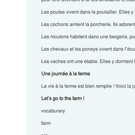
Les poules vivent dans le
poulailler
. Elles 
Les cochons aiment la
porcherie
. Ils adoren
Les moutons habitent dans une
bergerie
, p
Les chevaux et les poneys vivent dans
l’écu
Les vaches ont une
étable
. Elles y dorment l
Une journée à la ferme
La vie à la ferme est bien remplie !
Voici la 
Let’s go to the farm !
vocaburary
farm