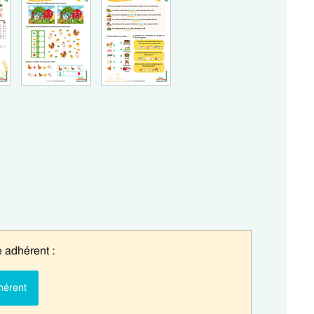
 adhérent :
hérent