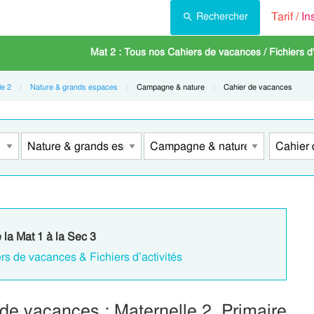
Tarif /
In
Rechercher
Mat 2 : Tous nos Cahiers de vacances / Fichiers d'
le 2
Nature & grands espaces
Current:
Campagne & nature
Current:
Cahier de vacances
 la Mat 1 à la Sec 3
rs de vacances & Fichiers d’activités
de vacances : Maternelle 2, Primaire