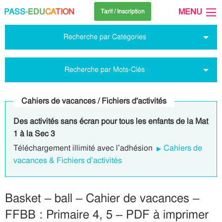
PASS
-EDU
CA
TION
MENU
Tarif / Inscription
Recherche par Catégories
Recherche par Mots-Clés
Cahiers de vacances / Fichiers d'activités
Des activités sans écran pour tous les enfants de la Mat
1 à la Sec 3
Téléchargement illimité avec l’adhésion
Cahiers de
vacances & Fichiers d’activités
Basket – ball – Cahier de vacances –
FFBB : Primaire 4, 5 – PDF à imprimer