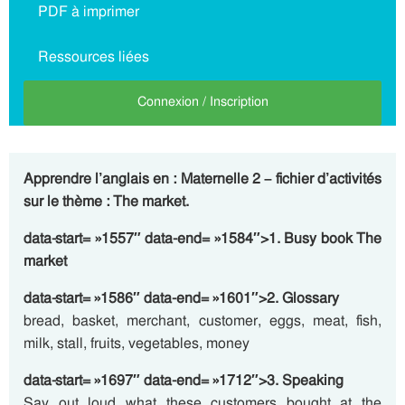
PDF à imprimer
Ressources liées
Connexion / Inscription
Apprendre l’anglais en : Maternelle 2 – fichier d’activités
sur le thème : The market.
data-start= »1557″ data-end= »1584″>1. Busy book The
market
data-start= »1586″ data-end= »1601″>2. Glossary
bread, basket, merchant, customer, eggs, meat, fish,
milk, stall, fruits, vegetables, money
data-start= »1697″ data-end= »1712″>3. Speaking
Say out loud what these customers bought at the