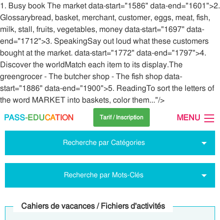
1. Busy book The market data-start="1586" data-end="1601">2.
Glossarybread, basket, merchant, customer, eggs, meat, fish,
milk, stall, fruits, vegetables, money data-start="1697" data-
end="1712">3. SpeakingSay out loud what these customers
bought at the market. data-start="1772" data-end="1797">4.
Discover the worldMatch each item to its display.The
greengrocer - The butcher shop - The fish shop data-
start="1886" data-end="1900">5. ReadingTo sort the letters of
the word MARKET into baskets, color them..."/>
PASS
-EDU
CA
TION
MENU
Tarif / Inscription
Recherche par Catégories
Recherche par Mots-Clés
Cahiers de vacances / Fichiers d'activités