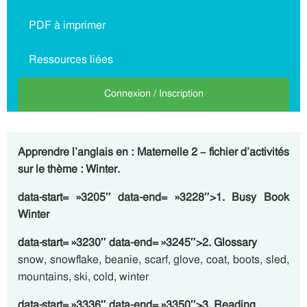
PDF à imprimer
Ressources liées
Connexion / Inscription
Apprendre l’anglais en : Maternelle 2 – fichier d’activités
sur le thème : Winter.
data-start= »3205″ data-end= »3228″>1. Busy Book
Winter
data-start= »3230″ data-end= »3245″>2. Glossary
snow, snowflake, beanie, scarf, glove, coat, boots, sled,
mountains, ski, cold, winter
data-start= »3336″ data-end= »3350″>3. Reading