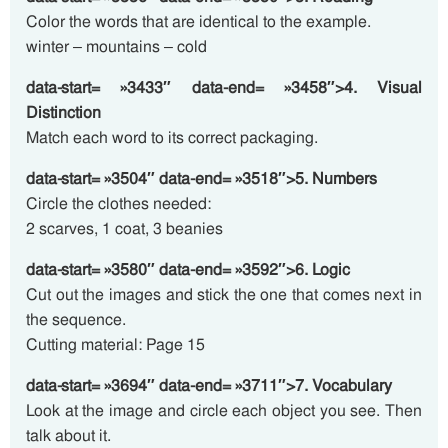
Color the words that are identical to the example.
winter – mountains – cold
data-start= »3433″ data-end= »3458″>4. Visual
Distinction
Match each word to its correct packaging.
data-start= »3504″ data-end= »3518″>5. Numbers
Circle the clothes needed:
2 scarves, 1 coat, 3 beanies
data-start= »3580″ data-end= »3592″>6. Logic
Cut out the images and stick the one that comes next in
the sequence.
Cutting material: Page 15
data-start= »3694″ data-end= »3711″>7. Vocabulary
Look at the image and circle each object you see. Then
talk about it.