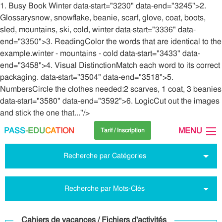
1. Busy Book Winter data-start="3230" data-end="3245">2.
Glossarysnow, snowflake, beanie, scarf, glove, coat, boots,
sled, mountains, ski, cold, winter data-start="3336" data-
end="3350">3. ReadingColor the words that are identical to the
example.winter - mountains - cold data-start="3433" data-
end="3458">4. Visual DistinctionMatch each word to its correct
packaging. data-start="3504" data-end="3518">5.
NumbersCircle the clothes needed:2 scarves, 1 coat, 3 beanies
data-start="3580" data-end="3592">6. LogicCut out the images
and stick the one that..."/>
PASS
-EDU
CA
TION
MENU
Tarif / Inscription
Recherche par Catégories
Recherche par Mots-Clés
Cahiers de vacances / Fichiers d'activités